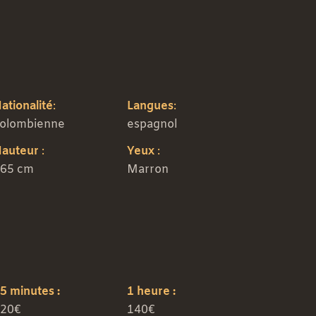
ationalité
:
Langues
:
olombienne
espagnol
auteur
:
Yeux
:
65 cm
Marron
5 minutes :
1 heure :
20€
140€