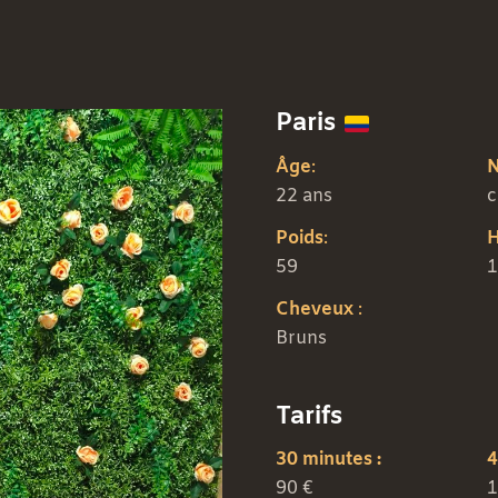
Paris
Âge
:
N
22 ans
c
Poids
:
H
59
1
Cheveux
:
Bruns
Tarifs
30 minutes :
4
90 €
1